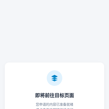
即将前往目标页面
您申请的内容已准备就绪